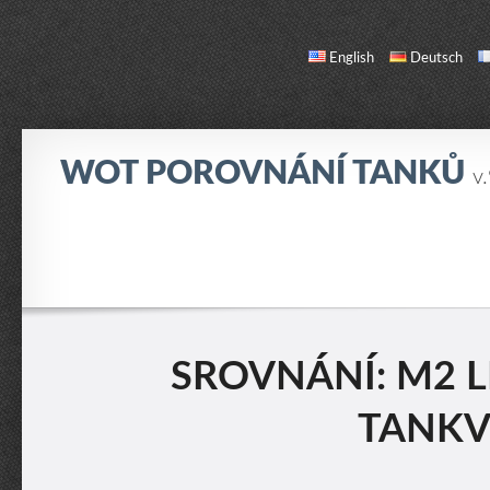
English
Deutsch
WOT POROVNÁNÍ TANKŮ
v
SROVNÁNÍ
SEZNAM TANKŮ
O NÁS / KONTAKT
SROVNÁNÍ: M2 L
TANKVS