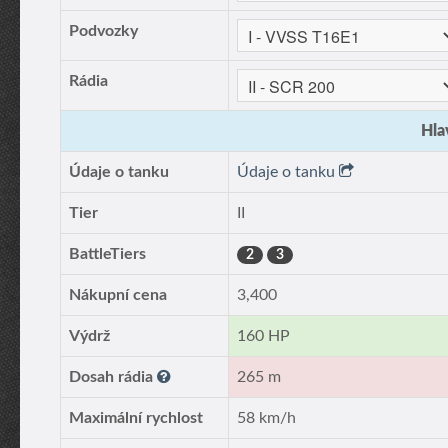
Podvozky
Rádia
Hla
Údaje o tanku
Údaje o tanku
Tier
II
BattleTiers
2
3
Nákupní cena
3,400
Výdrž
160 HP
Dosah rádia
265 m
Maximální rychlost
58 km/h