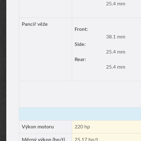
25.4 mm
Pancíř věže
Front:
38.1 mm
Side:
25.4 mm
Rear:
25.4 mm
Výkon motoru
220 hp
Měrný výkon (hp/t)
25.17 hp/t