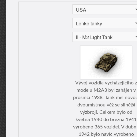
Vývoj vozidla vycházejícího z
modelu M2A3 byl zahájen v
prosinci 1938. Tank měl novo
dvoumístnou věž se silnější
výzbrojí. Celkem bylo od
května 1940 do března 1941
vyrobeno 365 vozidel. V dubn
1942 bylo navíc vyrobeno