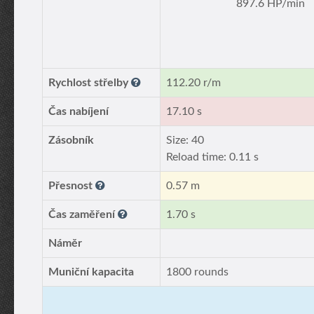
897.6 HP/min
Rychlost střelby
112.20 r/m
Čas nabíjení
17.10 s
Zásobník
Size: 40
Reload time: 0.11 s
Přesnost
0.57 m
Čas zaměření
1.70 s
Náměr
Muniční kapacita
1800 rounds