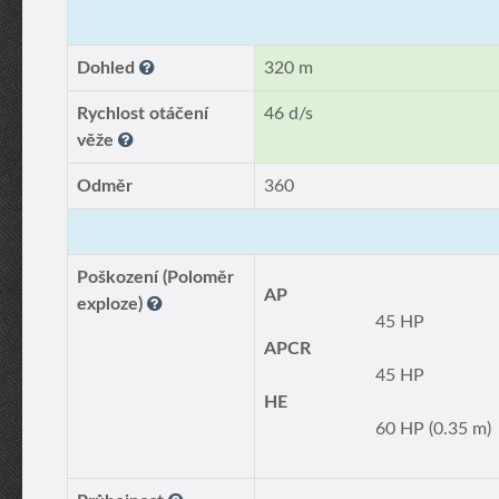
Dohled
320 m
Rychlost otáčení
46 d/s
věže
Odměr
360
Poškození (Poloměr
AP
exploze)
45 HP
APCR
45 HP
HE
60 HP (0.35 m)