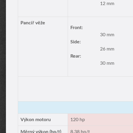
12 mm
Pancíř věže
Front:
30 mm
Side:
26 mm
Rear:
30 mm
Výkon motoru
120 hp
Měrný výkon (hp/t)
8.38 hp/t