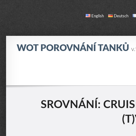
English
Deutsch
WOT POROVNÁNÍ TANKŮ
v
SROVNÁNÍ
SEZNAM TANKŮ
O NÁS / KONTAKT
SROVNÁNÍ: CRUISE
(T