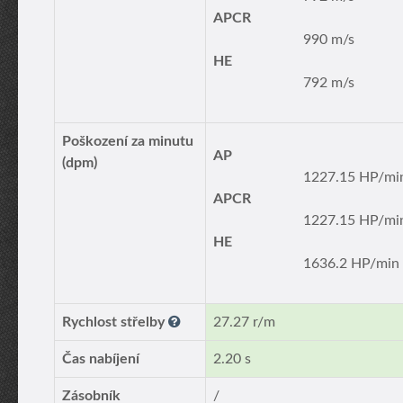
APCR
990 m/s
HE
792 m/s
Poškození za minutu
AP
(dpm)
1227.15 HP/mi
APCR
1227.15 HP/mi
HE
1636.2 HP/min
Rychlost střelby
27.27 r/m
Čas nabíjení
2.20 s
Zásobník
/