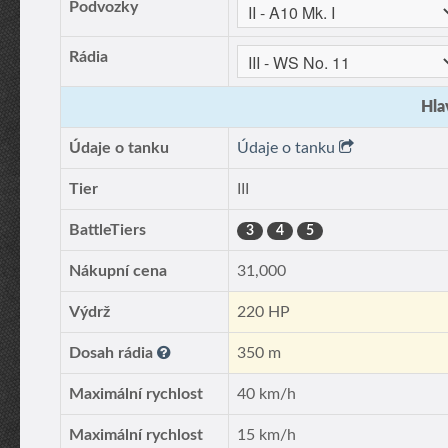
Podvozky
Rádia
Hla
Údaje o tanku
Údaje o tanku
Tier
III
BattleTiers
3
4
5
Nákupní cena
31,000
Výdrž
220 HP
Dosah rádia
350 m
Maximální rychlost
40 km/h
Maximální rychlost
15 km/h