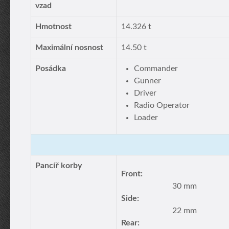
vzad
Hmotnost
14.326 t
Maximální nosnost
14.50 t
Posádka
Commander
Gunner
Driver
Radio Operator
Loader
Pancíř korby
Front:
30 mm
Side:
22 mm
Rear: