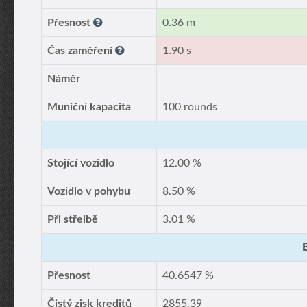
Přesnost
0.36 m
Čas zaměření
1.90 s
Náměr
Muniční kapacita
100 rounds
Stojící vozidlo
12.00 %
Vozidlo v pohybu
8.50 %
Při střelbě
3.01 %
Přesnost
40.6547 %
Čistý zisk kreditů
2855.39