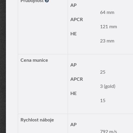
Průbojnost
AP
64 mm
APCR
121 mm
HE
23 mm
Cena munice
AP
25
APCR
3 (gold)
HE
15
Rychlost náboje
AP
792 m/s