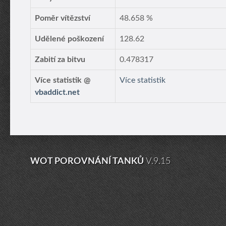
Poměr vítězství
48.658 %
Udělené poškození
128.62
Zabití za bitvu
0.478317
Více statistik @
Více statistik
vbaddict.net
WOT POROVNÁNÍ TANKŮ
V.9.15