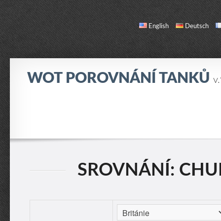
English
Deutsch
WOT POROVNÁNÍ TANKŮ
v
SROVNÁNÍ
SEZNAM TANKŮ
O NÁS / KONTAKT
SROVNÁNÍ: CHURC