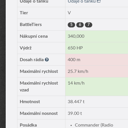
Údaje o tanku
Údaje o tanku
Tier
V
BattleTiers
5
6
7
Nákupní cena
340,000
Výdrž
650 HP
Dosah rádia
400 m
Maximální rychlost
25.7 km/h
Maximální rychlost
14 km/h
vzad
Hmotnost
38.447 t
Maximální nosnost
39.00 t
Posádka
Commander (Radio