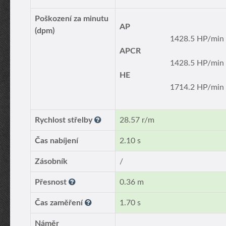
Poškození za minutu
AP
(dpm)
1428.5 HP/min
APCR
1428.5 HP/min
HE
1714.2 HP/min
Rychlost střelby
28.57 r/m
Čas nabíjení
2.10 s
Zásobník
/
Přesnost
0.36 m
Čas zaměření
1.70 s
Náměr