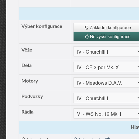
Výběr konfigurace
Základní konfigurace
Nejvyšší konfigurace
Věže
Děla
Motory
Podvozky
Rádia
Hla