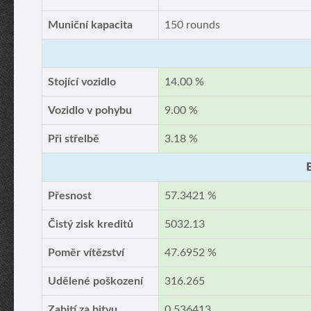
Muniční kapacita
150 rounds
Stojící vozidlo
14.00 %
Vozidlo v pohybu
9.00 %
Při střelbě
3.18 %
Přesnost
57.3421 %
Čistý zisk kreditů
5032.13
Poměr vítězství
47.6952 %
Udělené poškození
316.265
Zabití za bitvu
0.536413